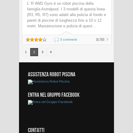
L’ R 4WD Gyro è un robot piscina della
famiglia Astralpool. I 3 modelli di questa linea
(R3, R5, R7) sono adatti alla pulizia di fondo e
pareti di piscine di lunghezza fino a 10 o 12
metri. Manutenzione e pulizia di quest...
Altro
0 commenti
1
2
3
4
ASSISTENZA ROBOT PISCINA
ENTRA NEL GRUPPO FACEBOOK
CONTATTI