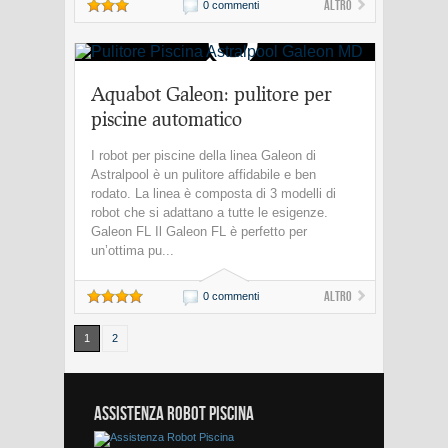
Altro
0 commenti
Aquabot Galeon: pulitore per
piscine automatico
I robot per piscine della linea Galeon di
Astralpool è un pulitore affidabile e ben
rodato. La linea è composta di 3 modelli di
robot che si adattano a tutte le esigenze.
Galeon FL Il Galeon FL è perfetto per
un’ottima pu...
Altro
0 commenti
1
2
ASSISTENZA ROBOT PISCINA