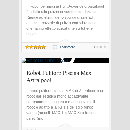
Il Robot per piscina Pulit Advance di Astalpool
è adatto alla pulizia di vasche residenziali.
Riesce ad eliminare lo sporco grazie ad
efficaci spazzole di pulizia con vibrazione,
che hanno effetto scrostante su tutte le
superif...
Altro
0 commenti
Robot Pulitore Piscina Max
Astralpool
Il robot pulitore piscina MAX di Astralpool è un
robot dall’estetica molto accattivante,
estremamente leggero e maneggevole. Il
robot è adatto alla pulizia del solo fondo
vasca (modelli MAX 1 e MAX 3) o fondo e
pareti (mo...