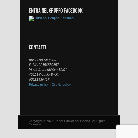
ENTRA NEL GRUPPO FACEBOOK
CONTATTI
Business Shop srl
P. IVA 02458850357
Via della repubblica 19/01,
42123 Reggio Emilia
05221536417
Privacy policy
–
Cookie policy
Copyright © 2026 Robot Pulitori per Piscina, All Rights
Reserved.