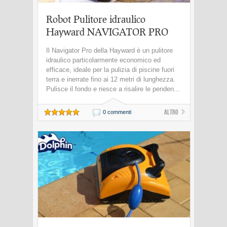
Robot Pulitore idraulico
Hayward NAVIGATOR PRO
Il Navigator Pro della Hayward è un pulitore
idraulico particolarmente economico ed
efficace, ideale per la pulizia di piscine fuori
terra e inerrate fino ai 12 metri di lunghezza.
Pulisce il fondo e riesce a risalire le penden...
Altro
0 commenti