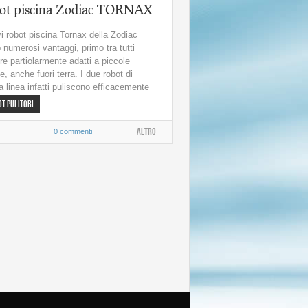
ot piscina Zodiac TORNAX
vi robot piscina Tornax della Zodiac
 numerosi vantaggi, primo tra tutti
re partiolarmente adatti a piccole
e, anche fuori terra. I due robot di
a linea infatti puliscono efficacemente
il...
t Pulitori
Altro
0 commenti