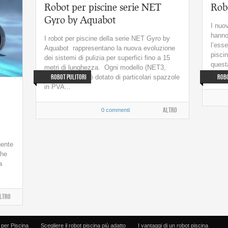
Robot per piscine Vortex OV3480
Robot per piscine serie NET
Rob
by Zodiac
Gyro by Aquabot
I nuo
ie NET Gyro
hanno
I robot per piscine della serie NET Gyro by
l’esse
Aquabot rappresentano la nuova evoluzione
piscin
dei sistemi di pulizia per superfici fino a 15
quest
metri di lunghezza. Ogni modello (NET3,
fondo (
Robot Pulitori
Robo
NET5 e NET7) è dotato di particolari spazzole
in PVA...
Altro
0 commenti
gente
che
a
ltro
 per Piscina
Scegliere il robot piscina più adatto
I vantaggi di un robot piscina