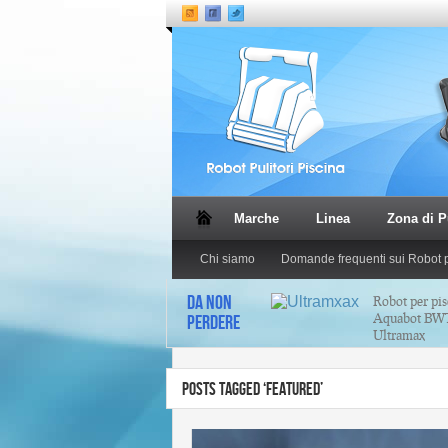
Marche
Linea
Zona di P
Chi siamo
Domande frequenti sui Robot p
DA NON
Robot per pis
Aquabot BWT 
PERDERE
Ultramax
Robot per pisc
POSTS TAGGED ‘FEATURED’
Aquabot BWT 
Magnum