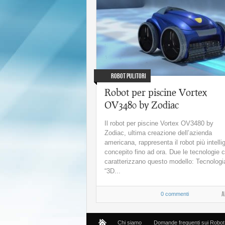
Robot per piscine ser
by Aquabot
Robot Pulitori
Robot per piscine Vortex
OV3480 by Zodiac
Il robot per piscine Vortex OV3480 by
Zodiac, ultima creazione dell’azienda
americana, rappresenta il robot più intelli
concepito fino ad ora. Due le tecnologie 
caratterizzano questo modello: Tecnologi
“3D...
A
0 commenti
Chi siamo
Domande frequenti sui Robot