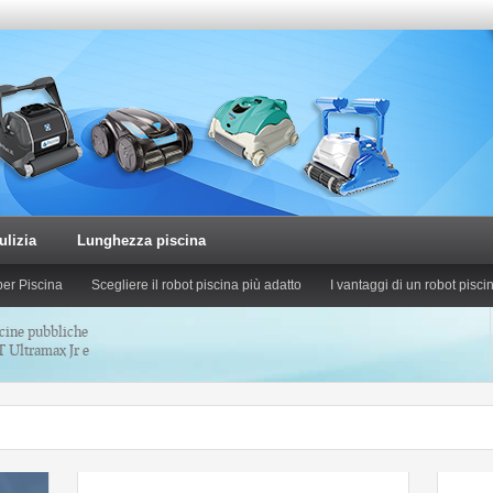
ulizia
Lunghezza piscina
er Piscina
Scegliere il robot piscina più adatto
I vantaggi di un robot pisci
cine pubbliche
Ultramax Jr e
ine pubbliche
Robot per piscine pubbliche
Magnum Jr e
Aquabot BWT Aquarius