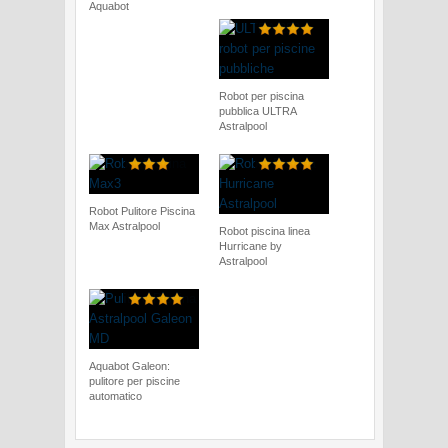
Aquabot
Robot per piscina
pubblica ULTRA
Astralpool
Robot Pulitore Piscina
Max Astralpool
Robot piscina linea
Hurricane by
Astralpool
Aquabot Galeon:
pulitore per piscine
automatico