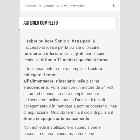
0
Inserito
18 Gennaio 2017 da
Redazione
ARTICOLO COMPLETO
Il
robot pulitore Sonic
di
Astralpool
è
l’accessorio ideale per la pulizia di piscine
fuoriterra e interrate
. Consigliato per piscine
residenziali
fino a 12 metri
di
qualsiasi forma.
Il funzionamento è molto semplice:
basterà
collegare il robot
all’alimentatore
,
rilasciarlo
nella piscina
e
accenderlo
. Funziona con un motore da 24 volt
sicuro ed economico ed è completamente
indipendente: pulisce senza l’ausilio di tubi di
collegamento o in mandata a pompe booster o linee
di aspirazione. Quando termina il ciclo di pulizia il
Sonic si spegne
automaticamente
.
Non richiede installazione o supervisione e
necessita di una minima manutenzione.