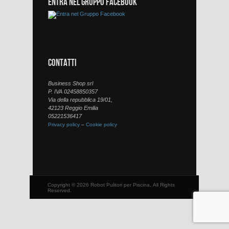
ENTRA NEL GRUPPO FACEBOOK
CONTATTI
Business Shop srl
P. IVA 02458850357
Via della repubblica 19/01,
42123 Reggio Emilia
05221536417
Privacy policy
–
Cookie policy
Copyright © 2026 Robot Pulitori per Piscina, All Rights
Reserved.